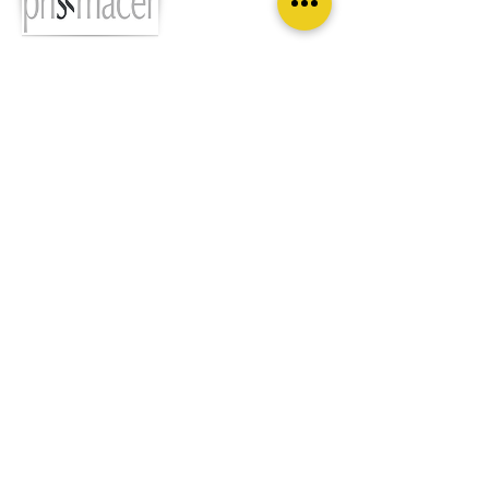
Empresa de revestimientos cerámicos
con más de 10 años de innovación.
catálogo
complementos y decoración
DA VINCI son fabricantes de piezas
especiales y de todo tipo de decoración en
el sector cerámico.
catálogo
DPG cuenta con una gran variedad de
productos fabricados en materiales